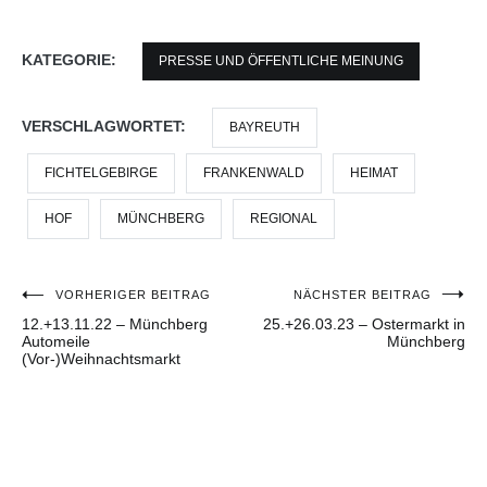
KATEGORIE:
PRESSE UND ÖFFENTLICHE MEINUNG
VERSCHLAGWORTET:
BAYREUTH
FICHTELGEBIRGE
FRANKENWALD
HEIMAT
HOF
MÜNCHBERG
REGIONAL
VORHERIGER BEITRAG
NÄCHSTER BEITRAG
Beitragsnavigation
12.+13.11.22 – Münchberg
25.+26.03.23 – Ostermarkt in
Automeile
Münchberg
(Vor-)Weihnachtsmarkt