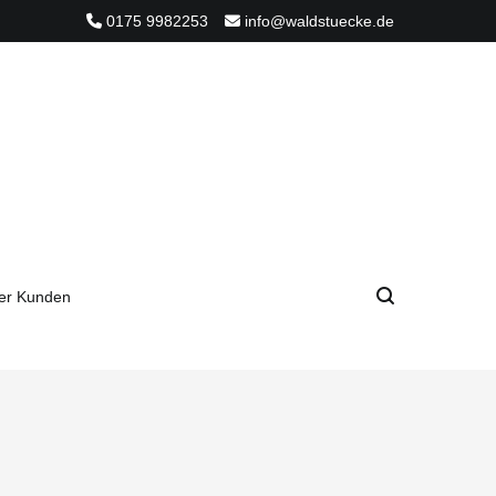
0175 9982253
info@waldstuecke.de
er Kunden