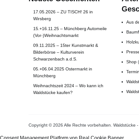
Gesc
17.05.2026 – ZU TISCH! 26 in
Wirsberg
Aus de
15.+16.11.25 – Münchberg Automeile
Baumf
(Vor-)Weihnachtsmarkt
Holzk
09.11.2025 – 15ter Kunstmarkt &
Presse
Bilderbörse – Kulturverein
Schwarzenbach a.d.S.
Shop
(
05.+06.04.2025 Ostermarkt in
Termi
Münchberg
Walds
Weihnachtszeit 2024 – Wo kann ich
Walds
Waldstücke kaufen?
Copyright © 2026 Alle Rechte vorbehalten. Waldstücke 
Consent Management Platform von Real Cookie Banner