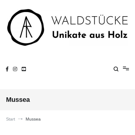
Zum
Inhalt
springen
Unikate aus Holz
Waldstücke
Mussea
Start
Mussea